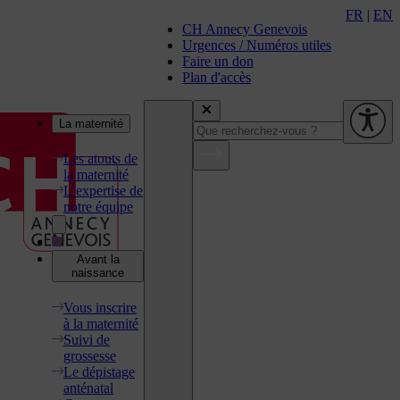
FR
|
EN
CH Annecy Genevois
Urgences / Numéros utiles
Faire un don
Plan d'accès
La maternité
Les atouts de
la maternité
L’expertise de
notre équipe
Avant la
naissance
Vous inscrire
à la maternité
Suivi de
grossesse
Le dépistage
anténatal