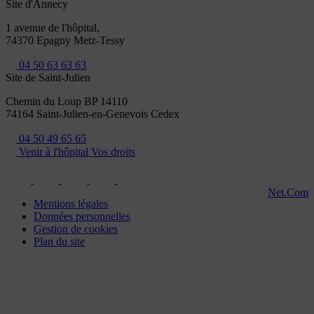
Site d'Annecy
1 avenue de l'hôpital,
74370 Epagny Metz-Tessy
04 50 63 63 63
Site de Saint-Julien
Chemin du Loup BP 14110
74164 Saint-Julien-en-Genevois Cedex
04 50 49 65 65
Venir à l'hôpital
Vos droits
Net.Com
Mentions légales
Données personnelles
Gestion de cookies
Plan du site