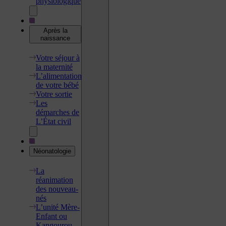
physiologique
Après la
naissance
Votre séjour à
la maternité
L’alimentation
de votre bébé
Votre sortie
Les
démarches de
L’État civil
Néonatologie
La
réanimation
des nouveau-
nés
L’unité Mère-
Enfant ou
Kangourou