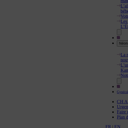
mate
L’al
béb
Votr
Les
L’Ét
Néona
La 
nou
L’u
Kan
Not
Gynécol
CH An
Urgen
Faire
Plan d
FR
|
EN