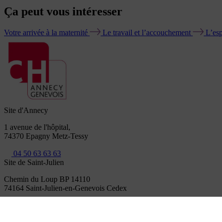
Ça peut vous
intéresser
Votre arrivée à la maternité
Le travail et l’accouchement
L’es
Site d'Annecy
1 avenue de l'hôpital,
74370 Epagny Metz-Tessy
04 50 63 63 63
Site de Saint-Julien
Chemin du Loup BP 14110
74164 Saint-Julien-en-Genevois Cedex
04 50 49 65 65
Venir à l'hôpital
Vos droits