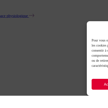
pace physiologique
Pour vous of
les cookies 
consentir à 
comportement
ou de retire
caractéristi
Ac