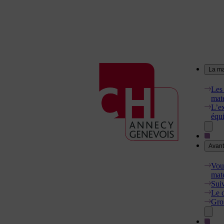
La ma
Les 
mate
L’ex
équ
Avant
Vous
mate
Suiv
Le d
Gro