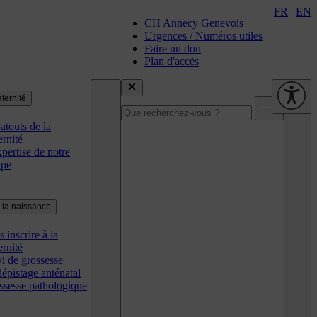
FR
|
EN
CH Annecy Genevois
Urgences / Numéros utiles
Faire un don
Plan d'accès
ternité
atouts de la
rnité
pertise de notre
ipe
 la naissance
 inscrire à la
rnité
i de grossesse
épistage anténatal
ssesse pathologique