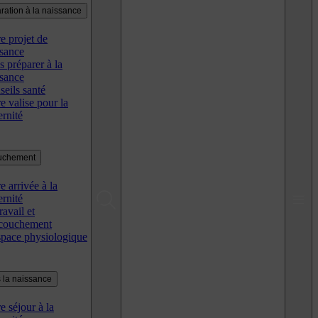
ration à la naissance
e projet de
ssance
 préparer à la
ssance
eils santé
e valise pour la
rnité
uchement
e arrivée à la
rnité
ravail et
ccouchement
space physiologique
 la naissance
e séjour à la