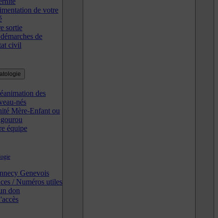
rnité
imentation de votre
é
e sortie
 démarches de
at civil
tologie
réanimation des
veau-nés
nité Mère-Enfant ou
gourou
re équipe
ogie
necy Genevois
ces / Numéros utiles
 un don
'accès