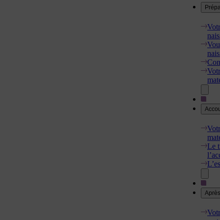
Prépa
Votr
nai
Vous
nai
Cons
Votr
mate
Acco
Votr
mate
Le t
l’a
L’e
Après
Votr